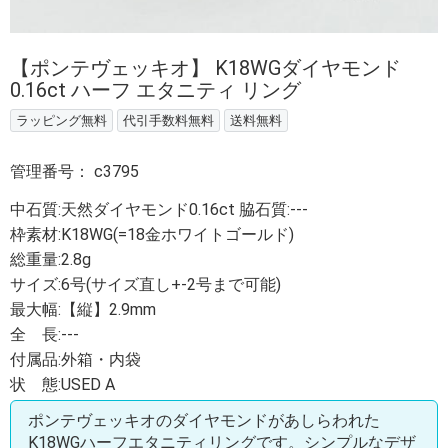
【ポンテヴェッキオ】 K18WGダイヤモンド
0.16ct ハーフ エタニティ リング
ラッピング無料
代引手数料無料
送料無料
管理番号：
c3795
中石質:天然ダイヤモンド0.16ct 脇石質:‐‐‐
枠素材:K18WG(=18金ホワイトゴールド)
総重量:2.8g
サイズ:6号(サイズ直し+-2号まで可能)
最大幅:【縦】2.9mm
全 長:‐‐‐
付属品:外箱・内袋
状 態:USED A
ポンテヴェッキオのダイヤモンドがあしらわれた
K18WGハーフエタニティリングです。シンプルなデザ