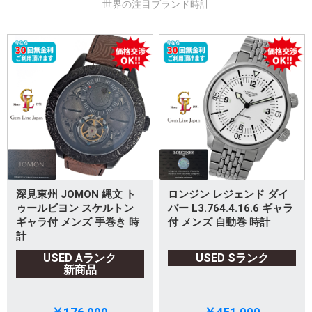
世界の注目ブランド時計
深見東州 JOMON 縄文 ト
ロンジン レジェンド ダイ
ゥールビヨン スケルトン
バー L3.764.4.16.6 ギャラ
ギャラ付 メンズ 手巻き 時
付 メンズ 自動巻 時計
計
USED Aランク
USED Sランク
新商品