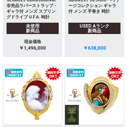
SLGB025 Ushio300Diver
SBGW291 36.5mm ヘリテ
非売品ラバーストラップ・
ージコレクション ギャラ
ギャラ付 メンズ スプリン
付 メンズ 手巻き 時計
グドライブ U.F.A. 時計
未使用
USED Aランク
新商品
新商品
現金価格
￥1,496,000
￥638,000