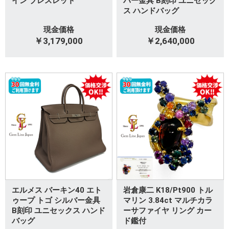
イン ブレスレット
バー金具 B刻印 ユニセック
ス ハンドバッグ
現金価格
現金価格
￥3,179,000
￥2,640,000
エルメス バーキン40 エト
岩倉康二 K18/Pt900 トル
ゥープ トゴ シルバー金具
マリン 3.84ct マルチカラ
B刻印 ユニセックス ハンド
ーサファイヤ リング カー
バッグ
ド鑑付