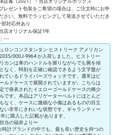
保証書（2021）・当店オリジナルボックス
プレゼント包装をご希望の場合は、ご注文時にお申
ださい。無料でラッピングして発送させていただき
一部対応外あり
当店オリジナル保証1年
---
ュロンコンスタンタン ヒストリーク アメリカン
 82035/000J-9964 が入荷しました。ヒストリー
リカンは車のハンドルを握りながらでも腕を傾
となく、時刻を正確に確認できるよう文字盤が
れているドライバーズウォッチです。通常はピ
ールドケースで展開されていますが、こちらは
定で発表されたイエローゴールドケースの稀少
ルです。本品はアリゲーターベルトにほとんど
もなく、ケースに微細な小傷はあるものの目立
ない非常にきれいな状態です。ギャランティー
21年に購入した記載があります。
担当の福井より〜
大時計ブランドの中でも、最も長い歴史を持つの