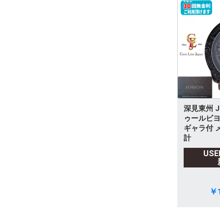
深見東州 J
ゥールビヨ
ギャラ付 
計
US
￥1