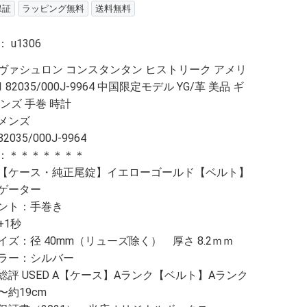
保証
ラッピング無料
送料無料
：
u1306
ヴァシュロン コンスタンタン ヒストリーク アメリ
1 82035/000J-9964 中国限定モデル YG/革 美品 ギ
ンズ 手巻 時計
メンズ
035/000J-9964
：＊＊＊＊＊＊＊
【ケース・純正尾錠】イエローゴールド【ベルト】
ゲーター
ント：手巻き
+1秒
ズ：径 40mm（リューズ除く） 厚さ 8.2ｍｍ
ラー：シルバー
総評 USED A【ケース】Aランク【ベルト】Aランク
約19cm