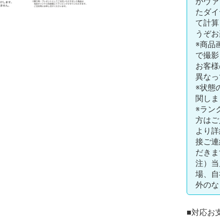
がヴァ
たダイ
て計算
うぞお
※商品
で撮影
お客様
異なっ
※状態
関しま
※ラン
方はご
より詳
接ご連
だきま
注）当
場、自
外のな
■対応お