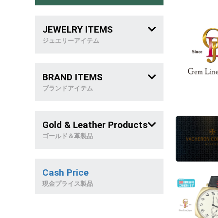
JEWELRY ITEMS
ジュエリーアイテム
メンズジュエリー
BRAND ITEMS
喜 平
ブランドアイテム
稀 少 石
ブランドバッグ
Gold & Leather Products
リング
ブランドジュエリー
ゴールド＆革製品
ネックレス
革製品
Cash Price
ブレスレット
天然石製品
現金プライス製品
ピアス&イヤリング
金製品/和西洋雑貨
トップ