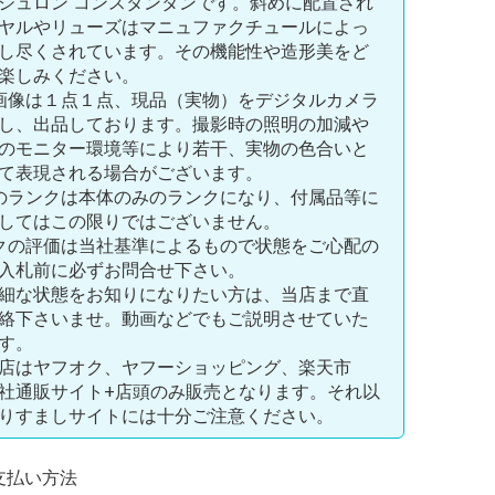
シュロン コンスタンタンです。斜めに配置され
ヤルやリューズはマニュファクチュールによっ
し尽くされています。その機能性や造形美をど
楽しみください。
画像は１点１点、現品（実物）をデジタルカメラ
し、出品しております。撮影時の照明の加減や
のモニター環境等により若干、実物の色合いと
て表現される場合がございます。
のランクは本体のみのランクになり、付属品等に
してはこの限りではございません。
クの評価は当社基準によるもので状態をご心配の
入札前に必ずお問合せ下さい。
細な状態をお知りになりたい方は、当店まで直
絡下さいませ。動画などでもご説明させていた
す。
店はヤフオク、ヤフーショッピング、楽天市
社通販サイト+店頭のみ販売となります。それ以
りすましサイトには十分ご注意ください。
支払い方法