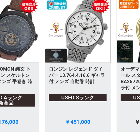
OMON 縄文 ト
ロンジン レジェンド ダイ
オーデマ
ン スケルトン
バー L3.764.4.16.6 ギャラ
ール ス
メンズ 手巻き 時
付 メンズ 自動巻 時計
BA2572
ラ付 メン
ED Aランク
USED Sランク
U
新商品
76,000
￥451,000
￥