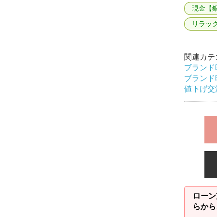
現金【
リラッ
関連カテ
ブランド
ブランド
値下げ交
ローン
らから