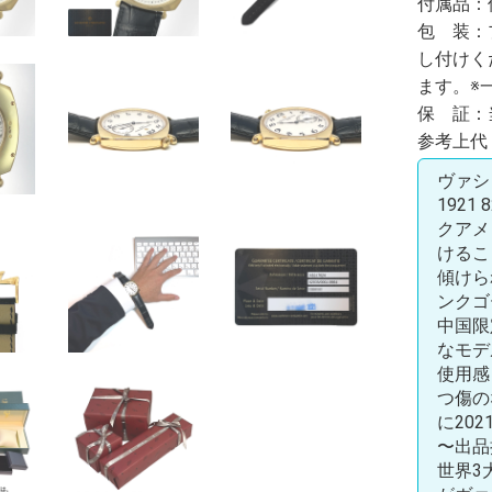
付属品：
包 装：
し付けく
ます。※
保 証：
参考上代：
ヴァシ
1921
クアメ
けるこ
傾けら
ンクゴ
中国限
なモデ
使用感
つ傷の
に20
〜出品
世界3