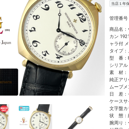
当店１年
管理番号
商品名：
カン 192
ャラ付 メ
タイプ：
型 番：82
シリアル
素 材：
純正アリ
ムーブメ
日 差：
ケースサイ
文字盤カ
状 態：
腕周り：〜