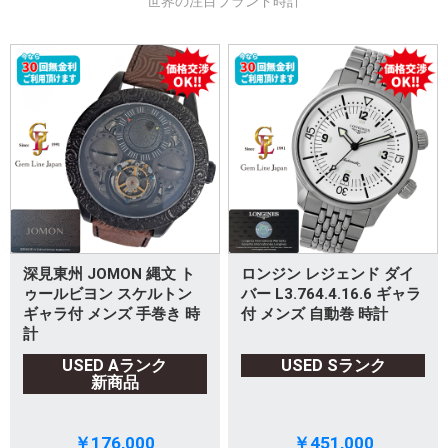
世界の注目ブランド時計
深見東州 JOMON 縄文 ト
ロンジン レジェンド ダイ
ゥールビヨン スケルトン
バー L3.764.4.16.6 ギャラ
ギャラ付 メンズ 手巻き 時
付 メンズ 自動巻 時計
計
USED Aランク
USED Sランク
新商品
￥176,000
￥451,000