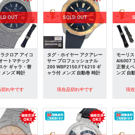
LD OUT
SOLD OUT
S
ラクロア アイコ
タグ・ホイヤー アクアレー
モーリス
m オートマチック
サー プロフェッショナル
AI6007
 裏スケ ギャラ・替
200 WBP2150.FT6210 ギ
正替えベ
 メンズ 時計
ャラ付 メンズ 自動巻 時計
ンズ 自
品切れ中です
現在品切れ中です
現