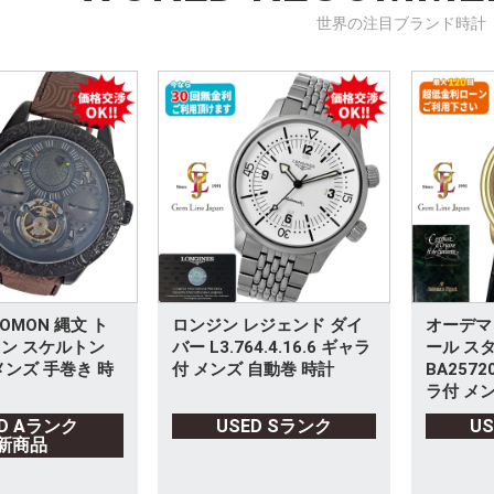
世界の注目ブランド時計
OMON 縄文 ト
ロンジン レジェンド ダイ
オーデマ
ン スケルトン
バー L3.764.4.16.6 ギャラ
ール ス
メンズ 手巻き 時
付 メンズ 自動巻 時計
BA2572
ラ付 メン
ED Aランク
USED Sランク
U
新商品