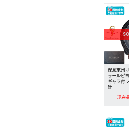
その他
ブローチ
ペアリング
SO
タイタック
ダイヤモンドリング
ダイヤモンドネックレス
深見東州 J
ゥールビヨ
ダイヤモンドその他
ギャラ付 
計
ルビー
現在
サファイア
エメラルド