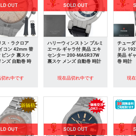
LD OUT
SOLD OUT
S
リス・ラクロア
ハリーウィンストン プルミ
チューダー
アイコン 42mm 替
エール ギャラ付 美品 エキ
ドル 192
 ピンク 裏スケ
センター 200-MASR37W
美品 ギ
メンズ 自動巻 時
裏スケ メンズ 自動巻 時計
巻 時計
品切れ中です
現在品切れ中です
現
LD OUT
SOLD OUT
S