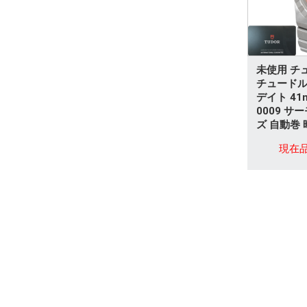
パライバトルマリン
その他
未使用 チュ
チュードル
デイト 41m
0009 サ
ズ 自動巻 
現在