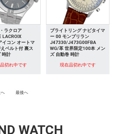
・ラクロア
ブライトリング ナビタイマ
E LACROIX
ー 00 モンブリラン
8 アイコン オートマ
J47330/J473G00FBA
替えベルト付 裏ス
WG/革 世界限定100本 メン
 時計
ズ 自動巻 時計
在品切れ中です
現在品切れ中です
次へ
最後へ
ND WATCH