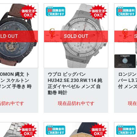
LD OUT
SOLD OUT
S
OMON 縄文 ト
ウブロ ビッグバン
ロンジン
ン スケルトン
HU342.SE.230.RW.114 純
バー L3.
メンズ 手巻き 時
正ダイヤベゼル メンズ 自
付 メンズ
動巻 時計
品切れ中です
現在品切れ中です
現