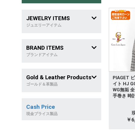
JEWELRY ITEMS
ジュエリーアイテム
メンズジュエリー
BRAND ITEMS
喜 平
ブランドアイテム
稀 少 石
ブランドバッグ
Gold & Leather Products
PIAGET
リング
ブランドジュエリー
イト HJ G
ゴールド＆革製品
WG無垢 
ネックレス
手巻き 時
革製品
Cash Price
ブレスレット
天然石製品
現金プライス製品
￥6,
ピアス&イヤリング
金製品/和西洋雑貨
トップ