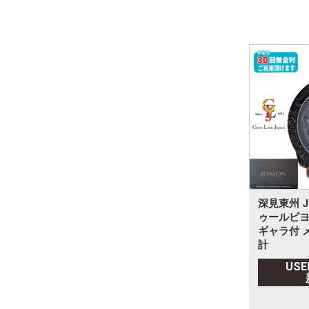
深見東州 J
ゥールビヨ
ギャラ付 
計
US