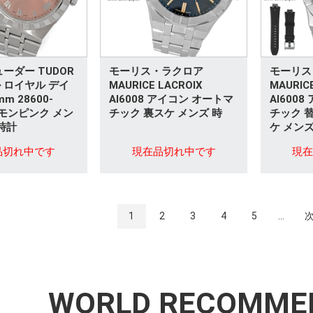
ーダー TUDOR
モーリス・ラクロア
モーリス
 ロイヤル デイ
MAURICE LACROIX
MAURIC
m 28600-
AI6008 アイコン オートマ
AI600
ーモンピンク メン
チック 裏スケ メンズ 時
チック 
時計
ケ メンズ
品切れ中です
現在品切れ中です
現
1
2
3
4
5
...
WORLD RECOMME