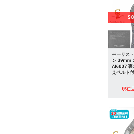
アレキサンドライト
パール製品
SO
オパール
アクアマリン
ガーネット
モーリス・
ン 39m
AI6007
キャッツアイ
えベルト付
タンザナイト
現在
トパーズ
ヒスイ(翡翠)
カメオ