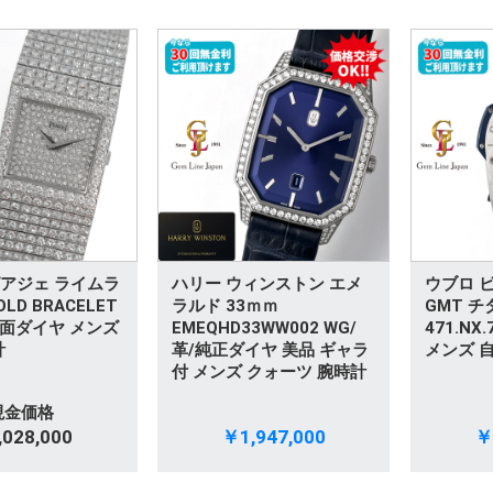
 ピアジェ ライムラ
ハリー ウィンストン エメ
ウブロ 
OLD BRACELET
ラルド 33ｍｍ
GMT 
全面ダイヤ メンズ
EMEQHD33WW002 WG/
471.NX.
計
革/純正ダイヤ 美品 ギャラ
メンズ 
付 メンズ クォーツ 腕時計
現金価格
028,000
￥1,947,000
￥