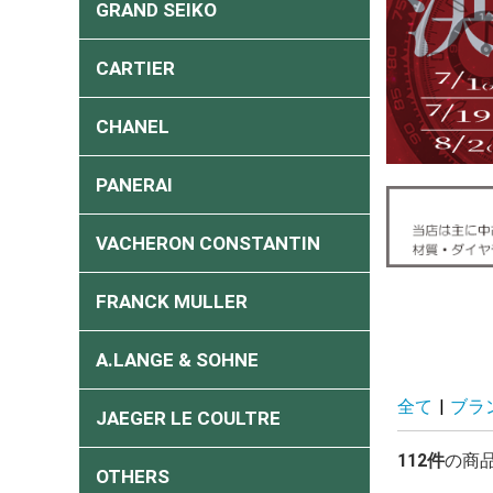
GRAND SEIKO
CARTIER
CHANEL
PANERAI
VACHERON CONSTANTIN
FRANCK MULLER
A.LANGE & SOHNE
全て
|
ブラ
JAEGER LE COULTRE
112件
の商
OTHERS