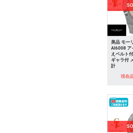
サンゴ
SO
アメジスト
アウイナイト
ベニトアイト
美品 モー
AI6008 
えベルト付
クンツァイト
ギャラ付 
計
グランディディエライト
現在
ペリドット
スフェーン
ルース
トルマリン
SO