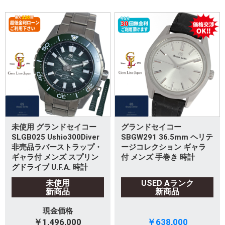
未使用 グランドセイコー
グランドセイコー
SLGB025 Ushio300Diver
SBGW291 36.5mm ヘリテ
非売品ラバーストラップ・
ージコレクション ギャラ
ギャラ付 メンズ スプリン
付 メンズ 手巻き 時計
グドライブ U.F.A. 時計
未使用
USED Aランク
新商品
新商品
現金価格
￥1,496,000
￥638,000