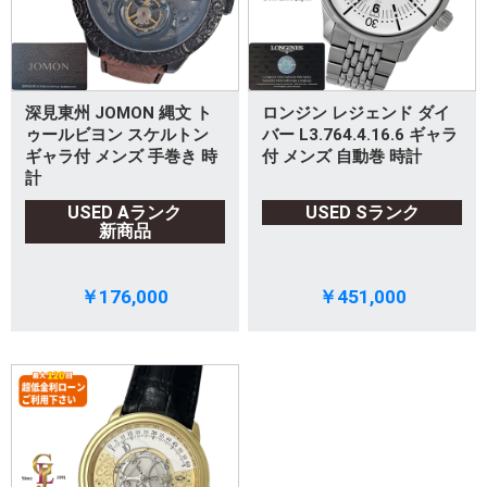
深見東州 JOMON 縄文 ト
ロンジン レジェンド ダイ
ゥールビヨン スケルトン
バー L3.764.4.16.6 ギャラ
ギャラ付 メンズ 手巻き 時
付 メンズ 自動巻 時計
計
USED Aランク
USED Sランク
新商品
￥176,000
￥451,000