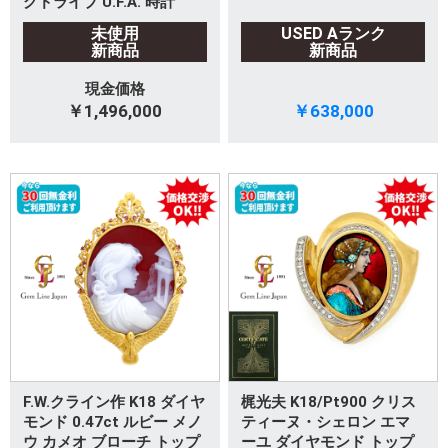
グドライブ U.F.A. 時計
未使用
USED Aランク
新商品
新商品
現金価格
￥1,496,000
￥638,000
F.W.クライン作 K18 ダイヤ
梶光夫 K18/Pt900 クリス
モンド 0.47ct ルビー メノ
ティーヌ・シェロン エマ
ウ カメオ ブローチ トップ
ーユ ダイヤモンド トップ