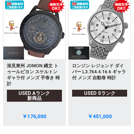
深見東州 JOMON 縄文 ト
ロンジン レジェンド ダイ
ゥールビヨン スケルトン
バー L3.764.4.16.6 ギャラ
ギャラ付 メンズ 手巻き 時
付 メンズ 自動巻 時計
計
USED Aランク
USED Sランク
新商品
￥176,000
￥451,000