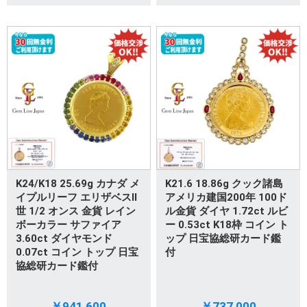
K24/K18 25.69g カナダ メ
K21.6 18.86g クック諸島
イプルリーフ エリザベスII
アメリカ建国200年 100ド
世 1/2 オンス 金貨 レイン
ル金貨 ダイヤ 1.72ct ルビ
ボーカラー サファイア
ー 0.53ct K18枠 コイン ト
3.60ct ダイヤモンド
ップ 日宝協総研カード鑑
0.07ct コイン トップ 日宝
付
協総研カード鑑付
￥941,600
￥737,000