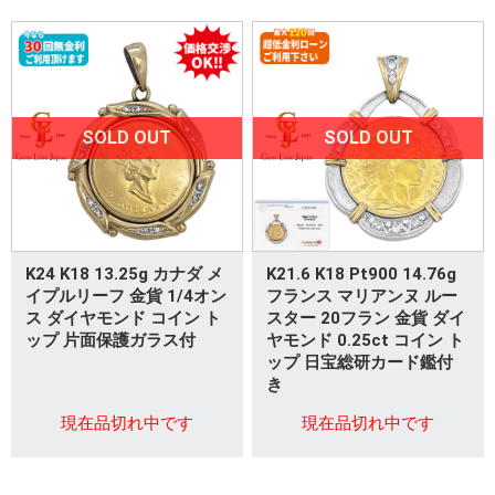
SOLD OUT
SOLD OUT
K24 K18 13.25g カナダ メ
K21.6 K18 Pt900 14.76g
イプルリーフ 金貨 1/4オン
フランス マリアンヌ ルー
ス ダイヤモンド コイン ト
スター 20フラン 金貨 ダイ
ップ 片面保護ガラス付
ヤモンド 0.25ct コイン ト
ップ 日宝総研カード鑑付
き
現在品切れ中です
現在品切れ中です