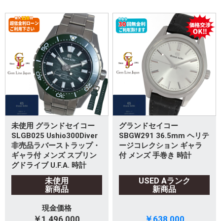
未使用 グランドセイコー
グランドセイコー
SLGB025 Ushio300Diver
SBGW291 36.5mm ヘリテ
非売品ラバーストラップ・
ージコレクション ギャラ
ギャラ付 メンズ スプリン
付 メンズ 手巻き 時計
グドライブ U.F.A. 時計
未使用
USED Aランク
新商品
新商品
現金価格
￥1,496,000
￥638,000