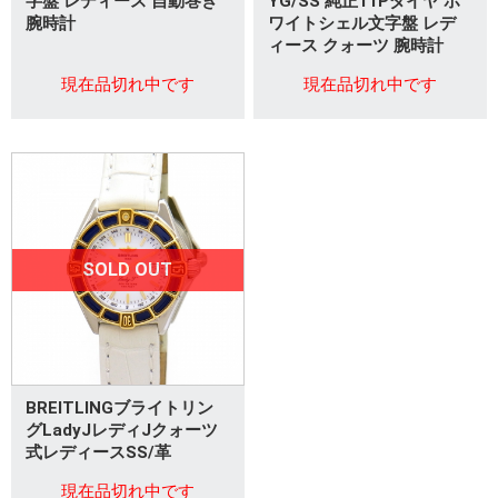
字盤 レディース 自動巻き
YG/SS 純正11Pダイヤ ホ
腕時計
ワイトシェル文字盤 レデ
ィース クォーツ 腕時計
現在品切れ中です
現在品切れ中です
SOLD OUT
BREITLINGブライトリン
グLadyJレディJクォーツ
式レディースSS/革
現在品切れ中です