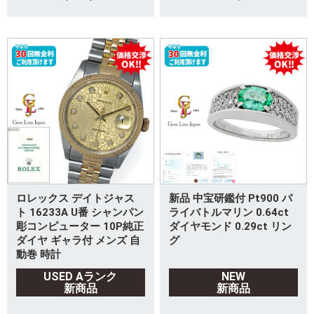
ロレックス デイトジャス
新品 中宝研鑑付 Pt900 パ
ト 16233A U番 シャンパン
ライバトルマリン 0.64ct
彫コンピューター 10P純正
ダイヤモンド 0.29ct リン
ダイヤ ギャラ付 メンズ 自
グ
動巻 時計
USED Aランク
NEW
新商品
新商品