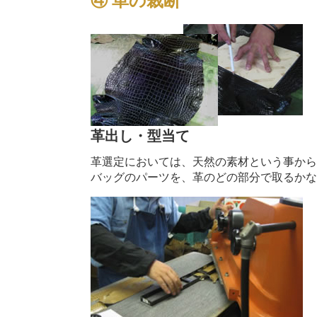
④ 革の裁断
革出し・型当て
革選定においては、天然の素材という事か
バッグのパーツを、革のどの部分で取るか