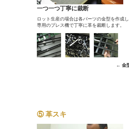
一つ一つ丁寧に裁断
ロット生産の場合は各パーツの金型を作成
専用のプレス機で丁寧に革を裁断します。
← 金
⑤ 革スキ