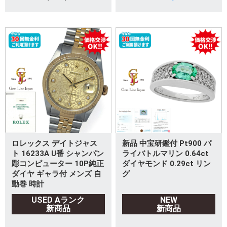
ロレックス デイトジャス
新品 中宝研鑑付 Pt900 パ
ト 16233A U番 シャンパン
ライバトルマリン 0.64ct
彫コンピューター 10P純正
ダイヤモンド 0.29ct リン
ダイヤ ギャラ付 メンズ 自
グ
動巻 時計
USED Aランク
NEW
新商品
新商品