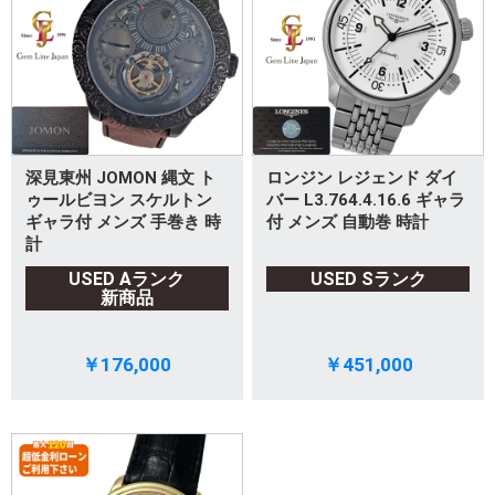
深見東州 JOMON 縄文 ト
ロンジン レジェンド ダイ
ゥールビヨン スケルトン
バー L3.764.4.16.6 ギャラ
ギャラ付 メンズ 手巻き 時
付 メンズ 自動巻 時計
計
USED Aランク
USED Sランク
新商品
￥176,000
￥451,000