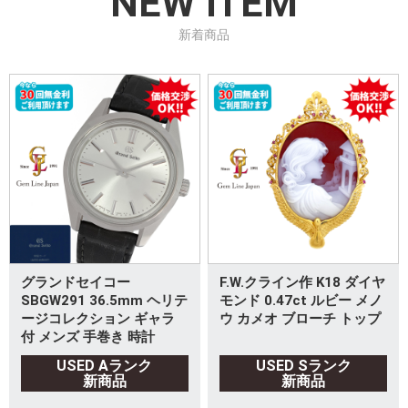
NEW ITEM
新着商品
グランドセイコー
F.W.クライン作 K18 ダイヤ
SBGW291 36.5mm ヘリテ
モンド 0.47ct ルビー メノ
ージコレクション ギャラ
ウ カメオ ブローチ トップ
付 メンズ 手巻き 時計
USED Aランク
USED Sランク
新商品
新商品