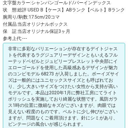
文字盤カラー:シャンパンゴールド/バーインデックス
状 態:総評 USED B【ケース】ABランク【ベルト】Bランク
腕周り/駒数:17.5cm/20コマ
付属品:当店オリジナルボックス
保 証:当店オリジナル保証3ヶ月
参考上代:---
非常に多彩なバリエーションが存在するデイトジャス
トを代表するラグジュアリーデザインともいえるフル
ーテッドベゼルとジュビリーブレスレット中央部にイ
エローゴールドを使用した高級感あるデザインが魅力
のコンビモデル 68273 が入荷しました。ボーイズサイ
ズは一般的にはユニセックスサイズとも呼ばれてお
り、少し大きいサイズをつけたい女性から支持が高い
モデルです。本品は2020年1月に弊社工房にてライト
ポリッシュを実施しており綺麗な状態です。風防ガラ
ス1時の位置に微細なキズがございますが、肉眼では
見えない程度のものです。ベルトに少し伸びがござい
ますが、問題なくご着用頂けます。針にシミがあり、
ビンテージの風合いが感じられます。