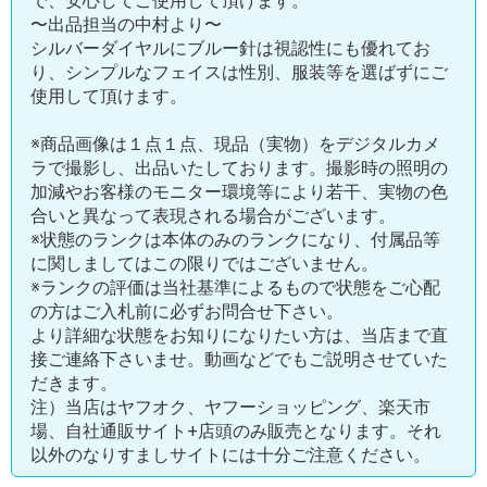
で、安心してご使用して頂けます。
〜出品担当の中村より〜
シルバーダイヤルにブルー針は視認性にも優れてお
り、シンプルなフェイスは性別、服装等を選ばずにご
使用して頂けます。
※商品画像は１点１点、現品（実物）をデジタルカメ
ラで撮影し、出品いたしております。撮影時の照明の
加減やお客様のモニター環境等により若干、実物の色
合いと異なって表現される場合がございます。
※状態のランクは本体のみのランクになり、付属品等
に関しましてはこの限りではございません。
※ランクの評価は当社基準によるもので状態をご心配
の方はご入札前に必ずお問合せ下さい。
より詳細な状態をお知りになりたい方は、当店まで直
接ご連絡下さいませ。動画などでもご説明させていた
だきます。
注）当店はヤフオク、ヤフーショッピング、楽天市
場、自社通販サイト+店頭のみ販売となります。それ
以外のなりすましサイトには十分ご注意ください。