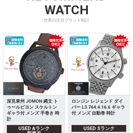
WATCH
世界の注目ブランド時計
深見東州 JOMON 縄文 ト
ロンジン レジェンド ダイ
ゥールビヨン スケルトン
バー L3.764.4.16.6 ギャラ
ギャラ付 メンズ 手巻き 時
付 メンズ 自動巻 時計
計
USED Aランク
USED Sランク