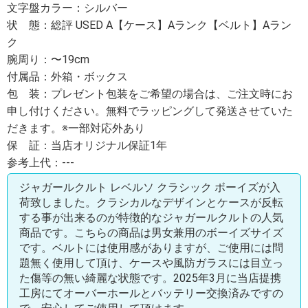
文字盤カラー：シルバー
状 態：総評 USED A【ケース】Aランク【ベルト】Aラン
ク
腕周り：〜19cm
付属品：外箱・ボックス
包 装：プレゼント包装をご希望の場合は、ご注文時にお
申し付けください。無料でラッピングして発送させていた
だきます。※一部対応外あり
保 証：当店オリジナル保証1年
参考上代：---
ジャガールクルト レベルソ クラシック ボーイズが入
荷致しました。クラシカルなデザインとケースが反転
する事が出来るのが特徴的なジャガールクルトの人気
商品です。こちらの商品は男女兼用のボーイズサイズ
です。ベルトには使用感がありますが、ご使用には問
題無く使用して頂け、ケースや風防ガラスには目立っ
た傷等の無い綺麗な状態です。2025年3月に当店提携
工房にてオーバーホールとバッテリー交換済みですの