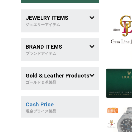
JEWELRY ITEMS
ジュエリーアイテム
メンズジュエリー
BRAND ITEMS
喜 平
ブランドアイテム
稀 少 石
ブランドバッグ
Gold & Leather Products
リング
ブランドジュエリー
ゴールド＆革製品
ネックレス
革製品
Cash Price
ブレスレット
天然石製品
現金プライス製品
ピアス&イヤリング
金製品/和西洋雑貨
トップ