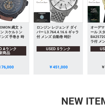
OMON 縄文 ト
ロンジン レジェンド ダイ
オーデマ
ン スケルトン
バー L3.764.4.16.6 ギャラ
ール ス
メンズ 手巻き 時
付 メンズ 自動巻 時計
BA2572
ラ付 メン
ED Aランク
USED Sランク
U
新商品
76,000
￥451,000
￥
NEW ITE