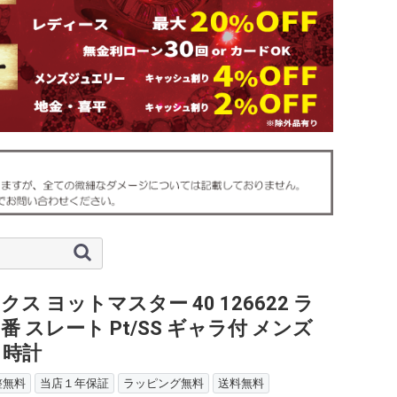
ス ヨットマスター 40 126622 ラ
番 スレート Pt/SS ギャラ付 メンズ
 時計
整無料
当店１年保証
ラッピング無料
送料無料