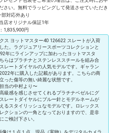
プレゼント包装をご希望の場合は、ご注文時にお申
ださい。無料でラッピングして発送させていただき
一部対応外あり
当店オリジナル保証1年
,835,900円
クス ヨットマスター40 126622 スレートが入荷
した。ラグジュアリースポーツコレクションと
992年にラインアップに加わったヨットマスタ
ちらはプラチナとステンレススチールを組み合
スレートダイヤルの人気モデルです。ギャラン
2022年に購入した記載があります。こちらの商
立った傷等の無い綺麗な状態です。
担当の中村より〜
高級感を感じさせてくれるプラチナベゼルにグ
スレートダイヤルにブルー針とモデルネームが
えるスタイリッシュなモデルです。ロレックス
レクションの一角となっておりますので、是非
にご検討下さい。
画像は１点１点、現品（実物）をデジタルカメラ