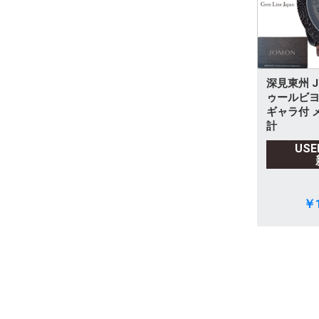
深見東州 J
ゥールビヨ
ギャラ付 
計
US
￥1