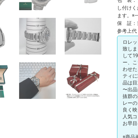
包 装：
し付けく
ます。※
保 証：
参考上代：1
ロレッ
致しま
して1
ー、こ
わせた
ティに
品は目
〜出品
抜群の
レーの
良く映
人気コ
お早目
※商品