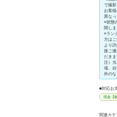
で撮影
お客様
異なっ
※状態
関しま
※ラン
方はご
より詳
接ご連
だきま
注）当
場、自
外のな
■対応お
現金【
関連カテ