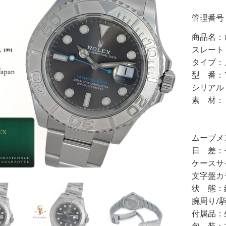
管理番号
商品名：ロ
スレート 
タイプ：
型 番：1
シリアル
素 材：
【ベ
【ベル
ムーブメ
日 差：
ケースサ
文字盤カ
状 態：
腕周り/駒
付属品：