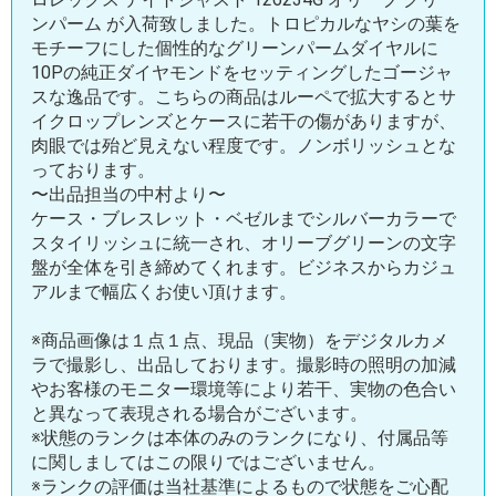
ンパーム が入荷致しました。トロピカルなヤシの葉を
モチーフにした個性的なグリーンパームダイヤルに
10Pの純正ダイヤモンドをセッティングしたゴージャ
スな逸品です。こちらの商品はルーペで拡大するとサ
イクロップレンズとケースに若干の傷がありますが、
肉眼では殆ど見えない程度です。ノンボリッシュとな
っております。
〜出品担当の中村より〜
ケース・ブレスレット・ベゼルまでシルバーカラーで
スタイリッシュに統一され、オリーブグリーンの文字
盤が全体を引き締めてくれます。ビジネスからカジュ
アルまで幅広くお使い頂けます。
※商品画像は１点１点、現品（実物）をデジタルカメ
ラで撮影し、出品しております。撮影時の照明の加減
やお客様のモニター環境等により若干、実物の色合い
と異なって表現される場合がございます。
※状態のランクは本体のみのランクになり、付属品等
に関しましてはこの限りではございません。
※ランクの評価は当社基準によるもので状態をご心配