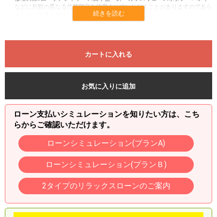
などに外観の異なる代替部品を使用させていただくことがありますのであら
かじめご了承ください。
(修理・調整の際にメーカーによって長期間のお預かりになることがありま
すのであらかじめご了承ください。)
アンティークの場合、メーカーでの修理が出来ない場合があります。
一部USED品には社外代替パーツを使用している場合があります。
カートに入れる
上記の保証期間内あるいは保証対象部分であっても、次のような場合には有
料修理及び保証対象外になります。
誤ったご使用や不注意による故障または損傷
不当な修理や改造による故障または損傷
お気に入りに追加
機械内部への水分等混入、サビが原因となる故障
巻芯天芯・ゼンマイなどの損傷
文字盤の破損や変色
ローン支払いシミュレーションを知りたい方は、こち
他店、他社様で開蓋した場合、また見積もられた費用
火災・水害または地震など、天災地変による故障または損傷及び盗
らからご確認いただけます。
難
ご使用中に生じる外観上の変化(ケースガラス金属バンドの小キズな
ローンシミュレーション(プランA)
ど)
保証期間内であっても当店修理部において修理・調整が必要ない、
ローンシミュレーション(プランＢ)
また許容範囲と判断し、お客様の要望で行う場合
本保証書の書き換えが認められた場合
本保証書のご提示がない場合
2タイプのリラックスローンのご案内
保証書は、ご購入ご本人様のみ有効となり譲り受けた場合には保証
対象外となります。
この保証書は、当社の時計保証規定に準ずるものとし、保証内容の実施変
更・修正・追記は当社判断の基で行う事をご了承ください。