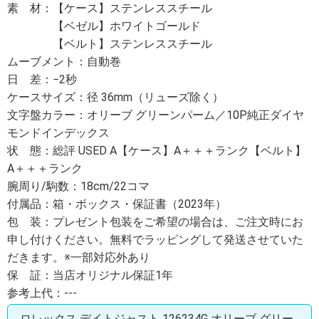
素 材：【ケース】ステンレススチール
【ベゼル】ホワイトゴールド
【ベルト】ステンレススチール
ムーブメント：自動巻
日 差：−2秒
ケースサイズ：径 36mm（リューズ除く）
文字盤カラー：オリーブ グリーンパーム／10P純正ダイヤ
モンドインデックス
状 態：総評 USED A【ケース】A＋＋＋ランク【ベルト】
A＋＋＋ランク
腕周り/駒数：18cm/22コマ
付属品：箱・ボックス・保証書（2023年）
包 装：プレゼント包装をご希望の場合は、ご注文時にお
申し付けください。無料でラッピングして発送させていた
だきます。※一部対応外あり
保 証：当店オリジナル保証1年
参考上代：---
ロレックス デイトジャスト 126234G オリーブ グリー