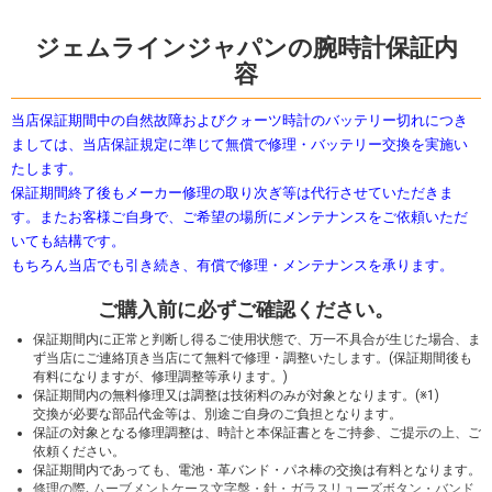
ジェムラインジャパンの腕時計保証内
容
当店保証期間中の自然故障およびクォーツ時計のバッテリー切れにつき
ましては、当店保証規定に準じて無償で修理・バッテリー交換を実施い
たします。
保証期間終了後もメーカー修理の取り次ぎ等は代行させていただきま
す。またお客様ご自身で、ご希望の場所にメンテナンスをご依頼いただ
いても結構です。
もちろん当店でも引き続き、有償で修理・メンテナンスを承ります。
ご購入前に必ずご確認ください。
保証期間内に正常と判断し得るご使用状態で、万一不具合が生じた場合、ま
ず当店にご連絡頂き当店にて無料で修理・調整いたします。(保証期間後も
有料になりますが、修理調整等承ります。)
保証期間内の無料修理又は調整は技術料のみが対象となります。(※1)
交換が必要な部品代金等は、別途ご自身のご負担となります。
保証の対象となる修理調整は、時計と本保証書とをご持参、ご提示の上、ご
依頼ください。
保証期間内であっても、電池・革バンド・パネ棒の交換は有料となります。
修理の際､ムーブメントケース文字盤・針・ガラスリューズボタン・バンド