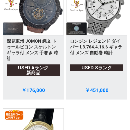
深見東州 JOMON 縄文 ト
ロンジン レジェンド ダイ
ゥールビヨン スケルトン
バー L3.764.4.16.6 ギャラ
ギャラ付 メンズ 手巻き 時
付 メンズ 自動巻 時計
計
USED Aランク
USED Sランク
新商品
￥176,000
￥451,000